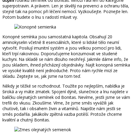
doplní
rodinku semínek od Bonitas. Mnozí řadí len do kategorie
superpotravin. A právem. Len je skvělý na prevenci a ochranu těla,
stejně tak na pomoc při léčení nemocí. Vyzkoušejte. Poznejte len.
Potom budete o lnu s radostí mluvit vy.
Konopné semínka jsou samostatná kapitola. Obsahují 20
aminokyselin včetně 8 esenciálních, které si lidské tělo neumí
vytvořit. Posilují imunitní systém a jsou velkou pomocí pro lidi,
kteří trpí rakovinou. Doporučujeme konzumovat ve studené
kuchyni. Na skladě se nám dlouho neohřejí. Jakmile dáme info, že
jsou skladem, ihned přicházejí objednávky. Najít konopná semínka
ve vysoké kvalitě není jednoduché. Proto nám rychle mizí ze
skladu. Zeptejte se, jak jsme na tom teď.
Někdy je těžké se rozhodnout. Toužíte po nejlepším, nabídka je
široká a vy máte zmatek. Spojení dýně, slunečnice a lnu najdete v
balíčku olejnatých semínek od Bonitas. Nevíme, jestli jsme se vám
trefili do vkusu. Zkoušíme. Víme, že jsme směs vyvážili jak
chuťově, tak i obsahem živin a vitamínů. Napište nám jestli se
směs podařila. Jakákoliv zpětná vazba potěší. Protože chceme
kvalitní a chutný Bonitas.