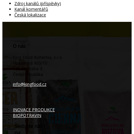
Zdroj kanálů (příspěvky)
Kanál komentářů
Česká lokalizace
O nás
King Food Bohemia, s.r.o.
Husinecká 903/10
130 00 Praha 3
Česká republika
info@kingfood.cz
INOVACE PRODUKCE
BIOPOTRAVIN
Sledujte nás i
na: