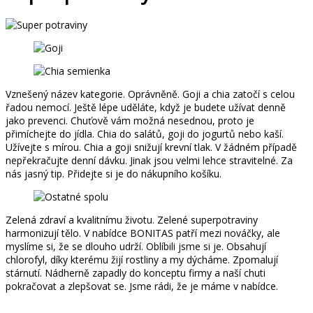
Vznešený název kategorie. Oprávněně. Goji a chia zatočí s celou
řadou nemocí. Ještě lépe uděláte, když je budete užívat denně
jako prevenci. Chuťově vám možná nesednou, proto je
přimíchejte do jídla. Chia do salátů, goji do jogurtů nebo kaší.
Užívejte s mírou. Chia a goji snižují krevní tlak. V žádném případě
nepřekračujte denní dávku. Jinak jsou velmi lehce stravitelné. Za
nás jasný tip. Přidejte si je do nákupního košíku.
Zelená zdraví a kvalitnímu životu. Zelené superpotraviny
harmonizují tělo. V nabídce BONITAS patří mezi nováčky, ale
myslíme si, že se dlouho udrží. Oblíbili jsme si je. Obsahují
chlorofyl, díky kterému žijí rostliny a my dýcháme. Zpomalují
stárnutí. Nádherně zapadly do konceptu firmy a naší chuti
pokračovat a zlepšovat se. Jsme rádi, že je máme v nabídce.